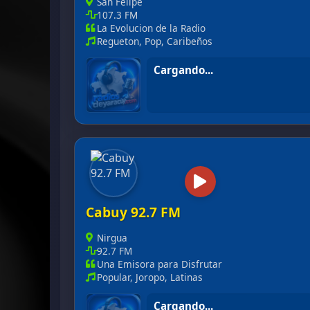
San Felipe
107.3 FM
La Evolucion de la Radio
Regueton, Pop, Caribeños
En vivo
La Nota 107.3 FM
Cabuy 92.7 FM
Nirgua
92.7 FM
Una Emisora para Disfrutar
Popular, Joropo, Latinas
En vivo